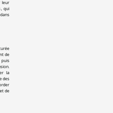
 leur
s
, qui
 dans
turée
nt de
 puis
sion.
er la
re des
order
et de