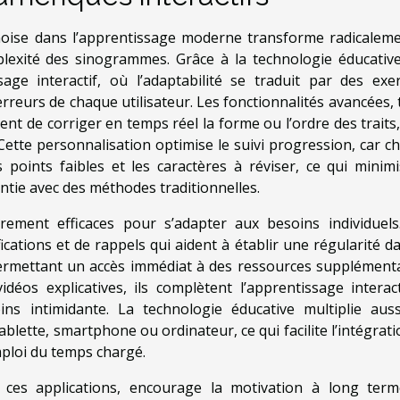
hinoise dans l’apprentissage moderne transforme radicaleme
lexité des sinogrammes. Grâce à la technologie éducative
age interactif, où l’adaptabilité se traduit par des exer
rreurs de chaque utilisateur. Les fonctionnalités avancées, t
nt de corriger en temps réel la forme ou l’ordre des traits,
ette personnalisation optimise le suivi progression, car c
s points faibles et les caractères à réviser, ce qui minimi
tie avec des méthodes traditionnelles.
èrement efficaces pour s’adapter aux besoins individuels
ications et de rappels qui aident à établir une régularité da
 permettant un accès immédiat à des ressources supplémenta
os explicatives, ils complètent l’apprentissage interact
ns intimidante. La technologie éducative multiplie auss
ablette, smartphone ou ordinateur, ce qui facilite l’intégrat
ploi du temps chargé.
r ces applications, encourage la motivation à long ter