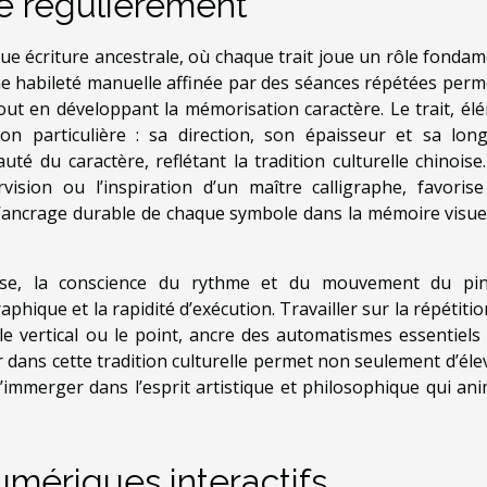
ie régulièrement
que écriture ancestrale, où chaque trait joue un rôle fondam
ne habileté manuelle affinée par des séances répétées perm
 tout en développant la mémorisation caractère. Le trait, él
on particulière : sa direction, son épaisseur et sa lon
eauté du caractère, reflétant la tradition culturelle chinois
vision ou l’inspiration d’un maître calligraphe, favoris
 l’ancrage durable de chaque symbole dans la mémoire visuel
noise, la conscience du rythme et du mouvement du pi
aphique et la rapidité d’exécution. Travailler sur la répétiti
le vertical ou le point, ancre des automatismes essentiels
 dans cette tradition culturelle permet non seulement d’élev
’immerger dans l’esprit artistique et philosophique qui ani
umériques interactifs