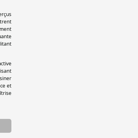
erçus
trent
ement
uante
itant
ctive
isant
siner
ce et
trise