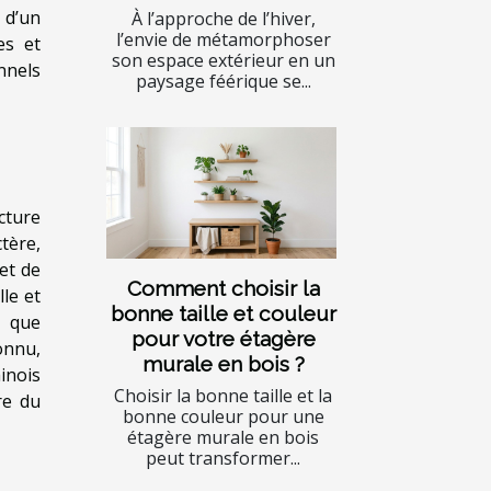
 d’un
À l’approche de l’hiver,
l’envie de métamorphoser
es et
son espace extérieur en un
nnels
paysage féérique se...
cture
ctère,
et de
Comment choisir la
le et
bonne taille et couleur
e que
pour votre étagère
onnu,
murale en bois ?
hinois
Choisir la bonne taille et la
re du
bonne couleur pour une
étagère murale en bois
peut transformer...