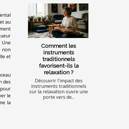
ental
et au
ément
gueur
e. Une
Comment les
e non
instruments
le et
traditionnels
favorisent-ils la
relaxation ?
nceau
Découvrir l'impact des
on des
instruments traditionnels
 pour
sur la relaxation ouvre une
er le
porte vers de...
me la