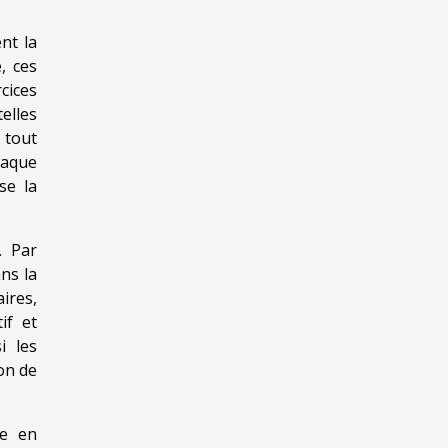
nt la
, ces
cices
elles
 tout
haque
se la
. Par
ns la
ires,
if et
i les
ion de
me en