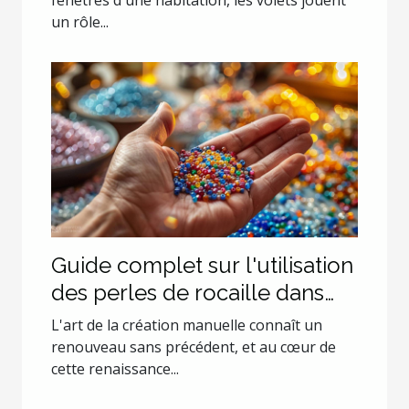
fenêtres d'une habitation, les volets jouent
un rôle...
Guide complet sur l'utilisation
des perles de rocaille dans
les projets de création
L'art de la création manuelle connaît un
renouveau sans précédent, et au cœur de
cette renaissance...