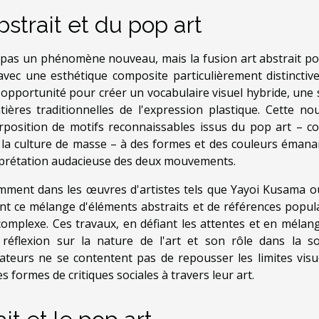
abstrait et du pop art
t pas un phénomène nouveau, mais la fusion art abstrait po
ec une esthétique composite particulièrement distinctive
opportunité pour créer un vocabulaire visuel hybride, une 
ières traditionnelles de l'expression plastique. Cette nou
erposition de motifs reconnaissables issus du pop art – 
de la culture de masse – à des formes et des couleurs émana
terprétation audacieuse des deux mouvements.
mment dans les œuvres d'artistes tels que Yayoi Kusama ou
nt ce mélange d'éléments abstraits et de références popula
 complexe. Ces travaux, en défiant les attentes et en mélan
 réflexion sur la nature de l'art et son rôle dans la so
ateurs ne se contentent pas de repousser les limites visue
 formes de critiques sociales à travers leur art.