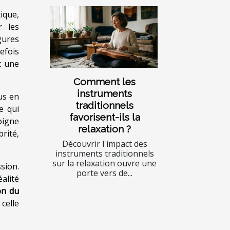
ique,
r les
igures
refois
t une
Comment les
instruments
us en
traditionnels
e qui
favorisent-ils la
oigne
relaxation ?
rité,
Découvrir l'impact des
instruments traditionnels
sur la relaxation ouvre une
sion.
porte vers de...
alité
on du
celle