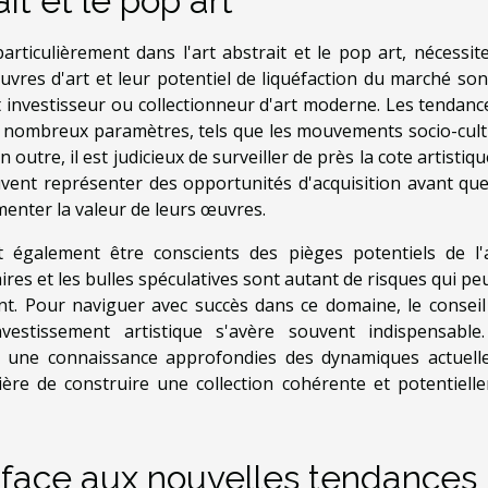
ait et le pop art
articulièrement dans l'art abstrait et le pop art, nécessit
vres d'art et leur potentiel de liquéfaction du marché son
 investisseur ou collectionneur d'art moderne. Les tendanc
de nombreux paramètres, tels que les mouvements socio-cult
utre, il est judicieux de surveiller de près la cote artistiq
uvent représenter des opportunités d'acquisition avant que
enter la valeur de leurs œuvres.
t également être conscients des pièges potentiels de l'
ires et les bulles spéculatives sont autant de risques qui p
nt. Pour naviguer avec succès dans ce domaine, le conseil
estissement artistique s'avère souvent indispensable
t une connaissance approfondies des dynamiques actuell
ère de construire une collection cohérente et potentiell
 face aux nouvelles tendances