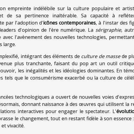
n empreinte indélébile sur la culture populaire et artist
t de sa pertinence inaltérable. Sa capacité à refléte
e par l'adoption d'
icônes contemporaines
, à l'instar des f
leaders d'opinion de l'ère numérique. La
sérigraphie
, aut
e avec l'avènement des nouvelles technologies, permettan
s large.
mplexifié, intégrant des éléments de
culture de masse
de pl
enue plus tranchante, faisant du pop art un outil critiqu
uvoir, les inégalités et les idéologies dominantes. En tém
es tels que le consumérisme exacerbé ou la culture de céléb
ancées technologiques a ouvert de nouvelles voies d'expres
sormais, donnant naissance à des œuvres qui utilisent la ré
llations interactives pour engager le spectateur. L'
évoluti
asse le changement, tout en restant fidèle à son essence : 
et vivacité.