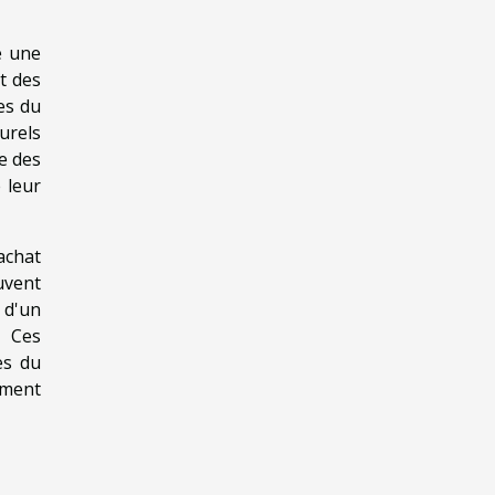
e une
t des
es du
urels
ue des
 leur
achat
euvent
 d'un
. Ces
es du
ement