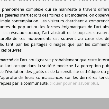
n phénomène complexe qui se manifeste à travers différ
s galeries d'art et lors des foires d'art moderne, on observ
 simple contemplation. Les visiteurs cherchent à comprendr
antes du pop art ou les formes énigmatiques de l'art abst
les réseaux sociaux, l'art abstrait et le pop art susciten
lturelle de ces mouvements est souvent au cœur des dé
le, tant par les partages d'images que par les comment
à ces œuvres.
 marché de l'art soulignerait probablement que cette intera
ue l'art occupe dans la société moderne. La perception pub
 de l'évolution des goûts et de la sensibilité esthétique du
d'approfondir leurs connaissances sur les dernières tend
t reçues par la communauté,
cliquer pour en savoir plus
.