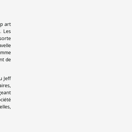
p art
. Les
sorte
velle
comme
nt de
 Jeff
ires,
geant
ciété
lles,