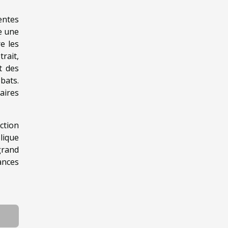
entes
e une
e les
rait,
t des
bats.
aires
ction
lique
 grand
ances