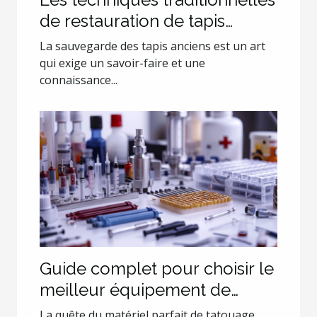
de restauration de tapis
anciens
La sauvegarde des tapis anciens est un art
qui exige un savoir-faire et une
connaissance...
Guide complet pour choisir le
meilleur équipement de
tatouage
La quête du matériel parfait de tatouage