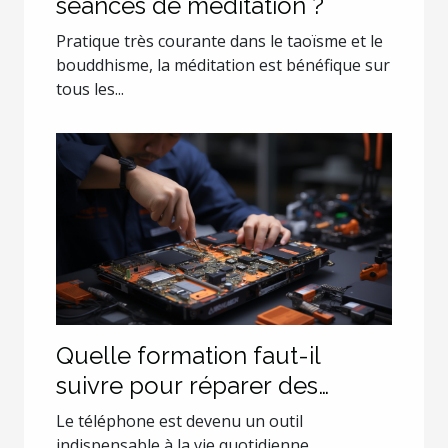
séances de méditation ?
Pratique très courante dans le taoïsme et le
bouddhisme, la méditation est bénéfique sur
tous les...
Quelle formation faut-il
suivre pour réparer des
smartphones ?
Le téléphone est devenu un outil
indispensable à la vie quotidienne.